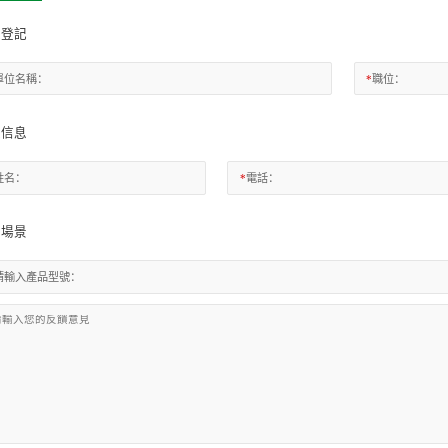
位登記
單位名稱：
職位：
*
人信息
姓名：
電話：
*
用場景
請輸入產品型號：