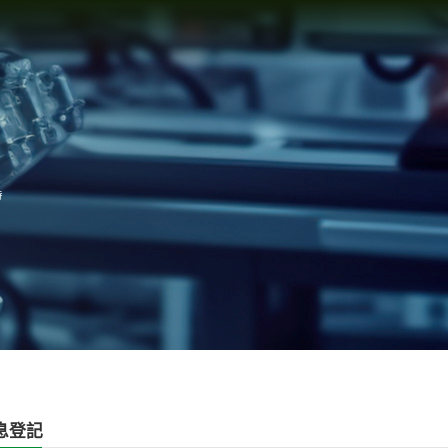
持
息登記