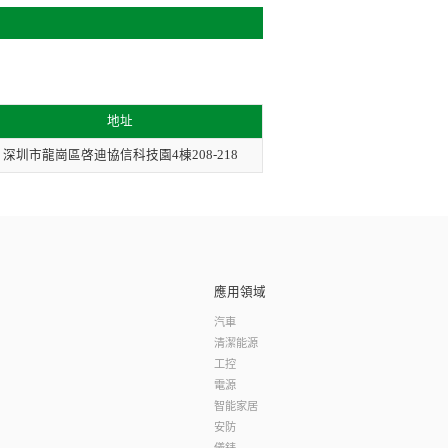
地址
深圳市龍崗區啓迪協信科技園4棟208-218
應用領域
汽車
清潔能源
工控
電源
智能家居
安防
儀錶