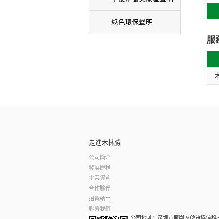
綠色環保聲明
服
走進木林勝
公司簡介
發展歷程
企業資質
合作夥伴
招賢納士
聯繫我們
公司地址：深圳市龍崗區啟迪協信科技園4