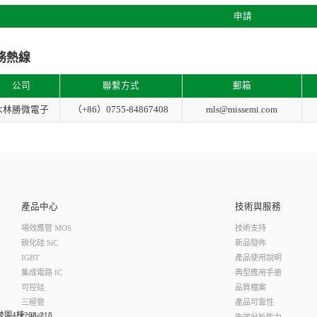
申請
務熱線
公司
聯繫方式
郵箱
木林勝微電子
（+86）0755-84867408
mls@missemi.com
產品中心
技術與服務
場效應管 MOS
技術支持
碳化硅 SiC
新品發佈
IGBT
產品使用說明
集成電路 IC
典型應用手册
可控硅
品質檔案
三極管
產品可靠性
棟208-218
二極管
失效分析能力